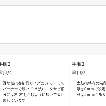
手順2
手順3
野地板は各部品サイズにカ ットして
太鼓橋特有の階段
バーナーで焼いて 水洗い クサビ部
厚さ9ｍｍで設定
分には杉 材を同じように焼いて仮止
段は5ｍｍに 収
めしています