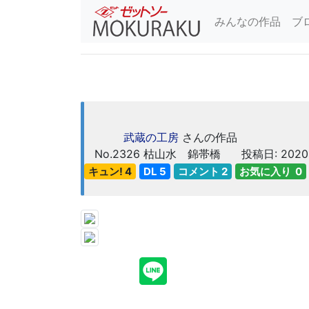
みんなの作品
ブ
武蔵の工房
さんの作品
No.2326
枯山水 錦帯橋
投稿日: 2020
キュン! 4
DL 5
コメント 2
お気に入り 0