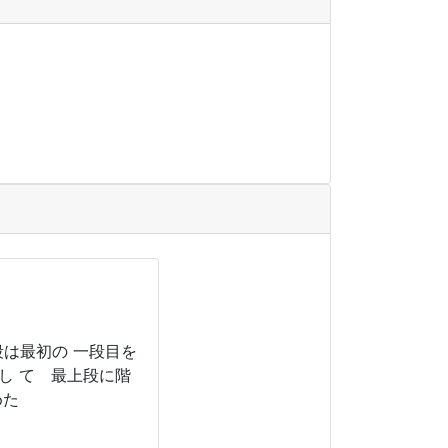
は最初の 一段目を
し て 最上段に階
めた