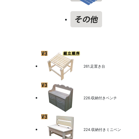
261.足置き台
226.収納付きベンチ
224.収納付きミニベン