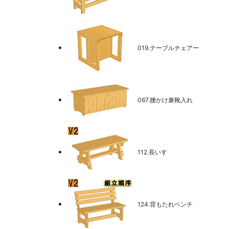
019.テーブルチェアー
067.腰かけ兼靴入れ
112.長いす
124.背もたれベンチ