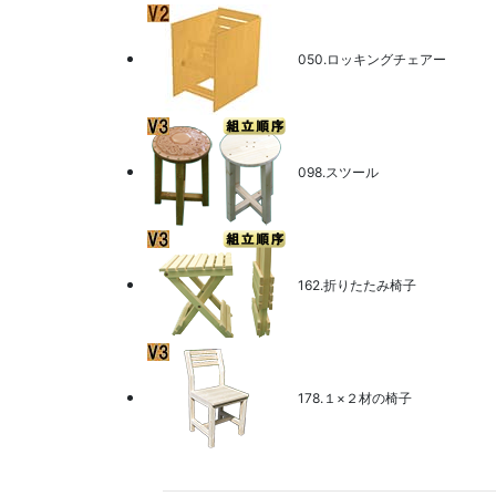
050.ロッキングチェアー
098.スツール
162.折りたたみ椅子
178.１×２材の椅子