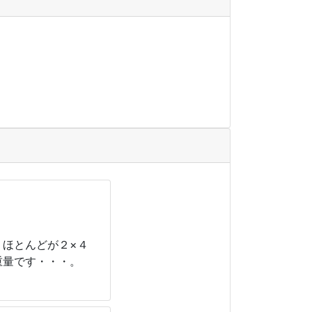
。ほとんどが２×４
重量です・・・。