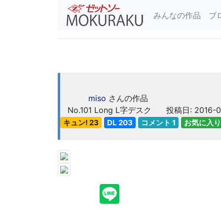
みんなの作品
ブ
miso
さんの作品
No.101
Long L字デスク
投稿日: 2016-0
キュン! 23
DL 203
コメント 1
お気に入り 