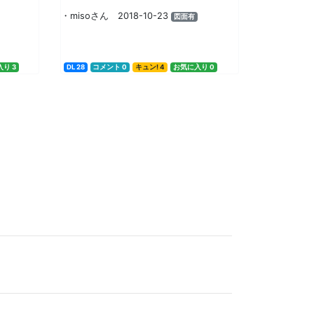
・misoさん 2018-10-23
図面有
り 3
DL 28
コメント 0
キュン! 4
お気に入り 0