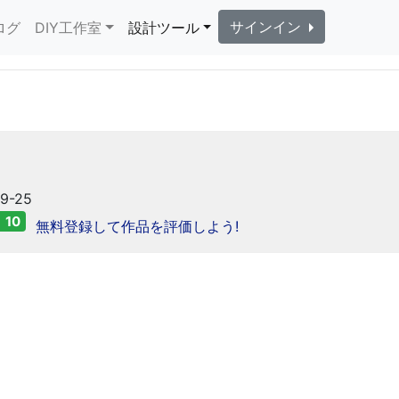
サインイン
ログ
DIY工作室
設計ツール
9-25
10
無料登録して作品を評価しよう!