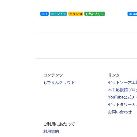
DL 1
コメント 0
キュン! 3
お気に入り 0
DL 43
コンテンツ
リンク
もでりんクラウド
ゼットソー木工
木工応援館ブロ
YouTube公式
ゼットタワーカ
お問い合わせ
ご利用にあたって
利用規約