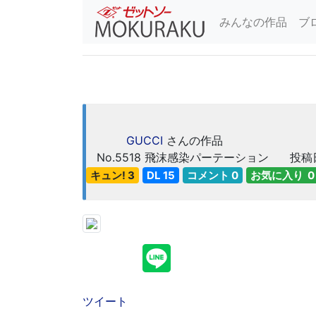
みんなの作品
ブ
GUCCI
さんの作品
No.5518
飛沫感染パーテーション
投稿日
キュン! 3
DL 15
コメント 0
お気に入り 0
ツイート