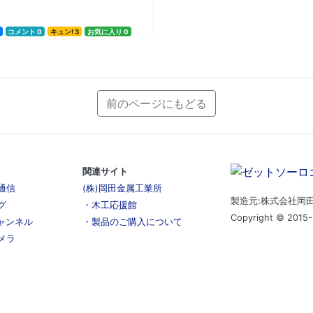
コメント 0
キュン! 3
お気に入り 0
前のページにもどる
関連サイト
通信
(株)岡田金属工業所
製造元:株式会社岡
グ
・木工応援館
Copyright © 2015-
チャンネル
・製品のご購入について
メラ