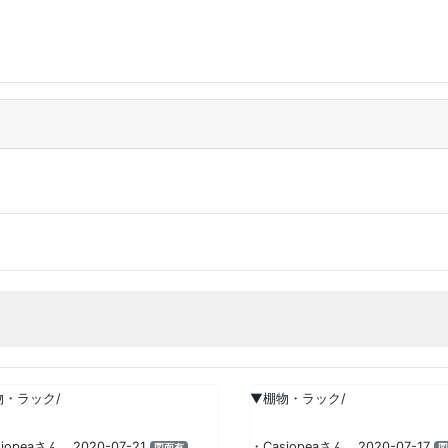
物・ラック/
▼棚物・ラック/
iopeaさん 2020-07-21
・Casiopeaさん 2020-07-17
図面有
図