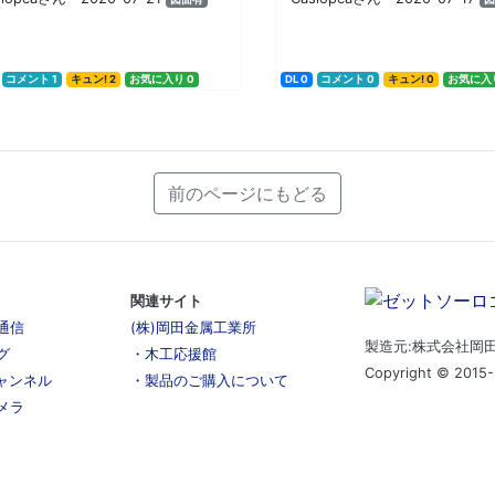
コメント 1
キュン! 2
お気に入り 0
DL 0
コメント 0
キュン! 0
お気に入り
前のページにもどる
関連サイト
通信
(株)岡田金属工業所
製造元:株式会社岡
グ
・木工応援館
Copyright © 2015-
チャンネル
・製品のご購入について
メラ