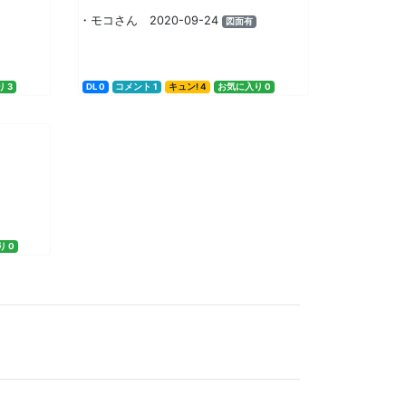
・モコさん 2020-09-24
図面有
 3
DL 0
コメント 1
キュン! 4
お気に入り 0
 0