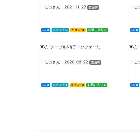
・モコさん 2021-11-27
・モコ
図面有
DL 0
コメント 2
キュン! 4
お気に入り 0
DL 0
▼机･テーブル/椅子・ソファー/...
▼机･
・モコさん 2020-08-22
・モコ
図面有
DL 0
コメント 1
キュン! 9
お気に入り 4
DL 0