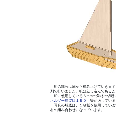
船の部分は底から積み上げていきます
剤で行いました。帆は差し込んであるだ
船に使用している６mmの角材の切断
ネルソー導突目１５０
」等が適していま
写真の船底は、１枚板を使用していま
材の組み合わせになっています。