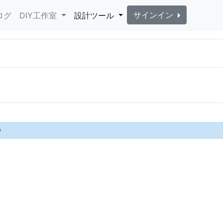
サインイン
ログ
DIY工作室
設計ツール
0