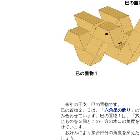
来年の干支、巳の置物です。
巳の置物２、３は、「
六角星の飾り
」の
み合わせています。巳の置物１は、「
六
じものを３個とこの一方の木口の角度を
せています。
お好みにより接合部分の角度を変えた
しょう。