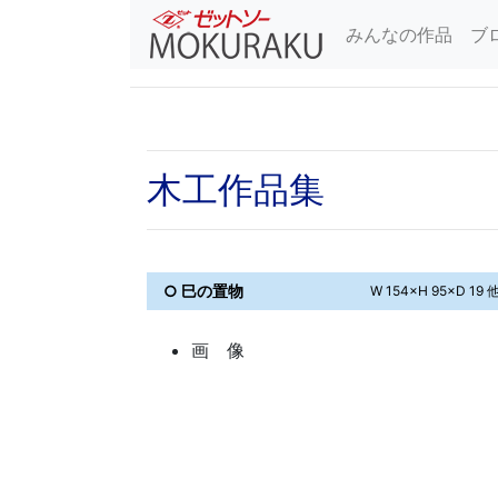
みんなの作品
ブ
木工作品集
○ 巳の置物
W 154×H 95×D 19 
画 像