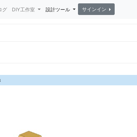
サインイン
ログ
DIY工作室
設計ツール
他